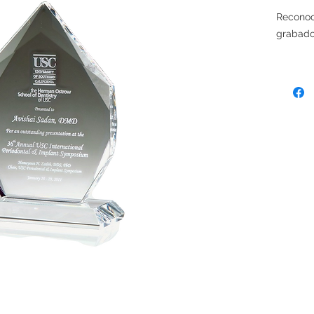
Reconoc
grabado 