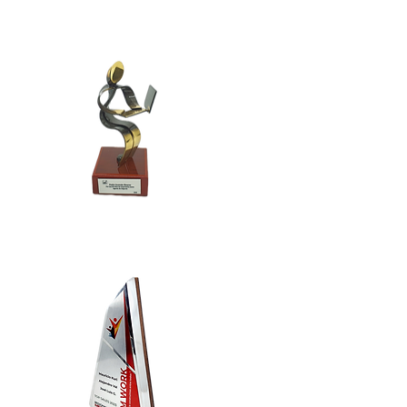
Cre-
PER8
Cre-
MET8