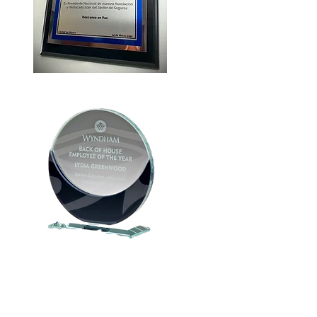
Cre-
PLAQ4
Cre-
JAD6