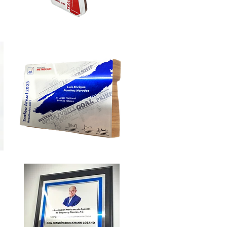
Cre-
MET1
Cre-
PLAQ7