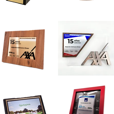
Cre-
7
MET3
Cre-
Q9
PLAQ8