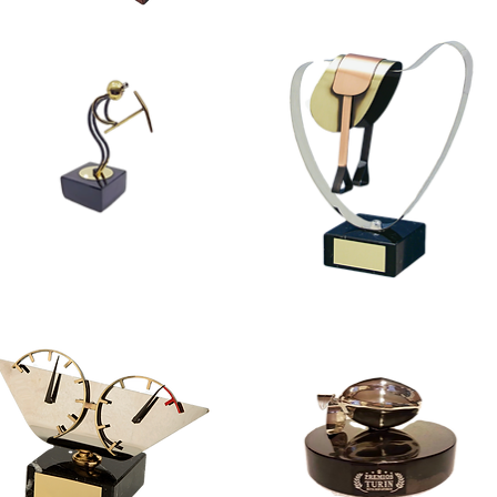
Cre-
11
PER10
Cre-
10
MET9