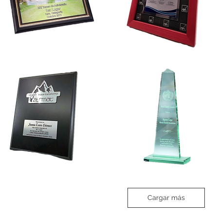
Cre-
Q6
PLAQ5
Cre-
Q1
JAD8
Cargar más