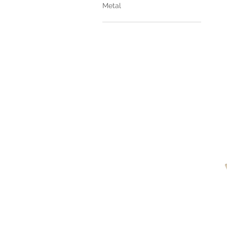
Metal
Cre-
PER
Cre-
MET